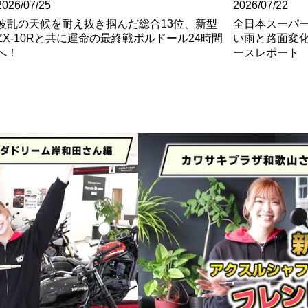
2026/07/25
2026/07/22
波乱の天候を耐え抜き掴んだ総合13位、新型
全日本スーパー
ZX-10Rと共に運命の最終戦ボルドール24時間
い雨と路面変
へ！
ースレポート